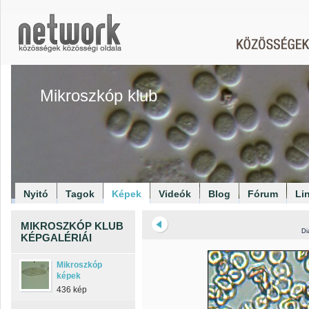
Mikroszkóp klub
Nyitó
Tagok
Képek
Videók
Blog
Fórum
Li
MIKROSZKÓP KLUB
Di
KÉPGALÉRIÁI
Mikroszkóp
képek
436 kép