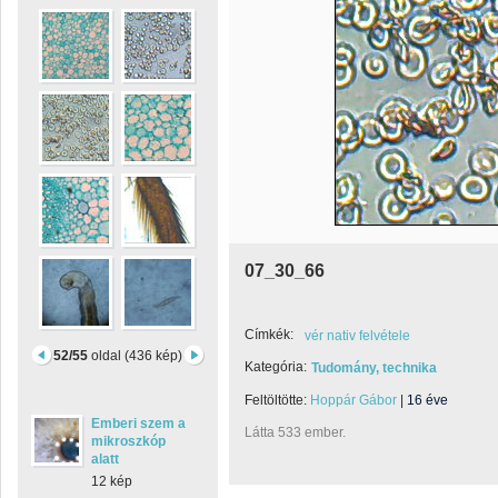
07_30_66
Címkék:
vér nativ felvétele
52/55
oldal (436 kép)
Kategória:
Tudomány, technika
Feltöltötte:
Hoppár Gábor
|
16 éve
Emberi szem a
Látta 533 ember.
mikroszkóp
alatt
12 kép