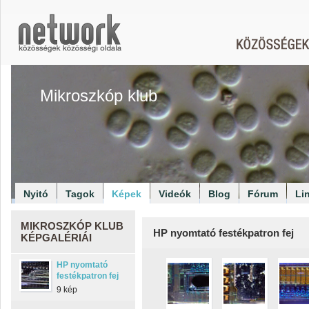
Mikroszkóp klub
Nyitó
Tagok
Képek
Videók
Blog
Fórum
Li
MIKROSZKÓP KLUB
HP nyomtató festékpatron fej
KÉPGALÉRIÁI
HP nyomtató
festékpatron fej
9 kép