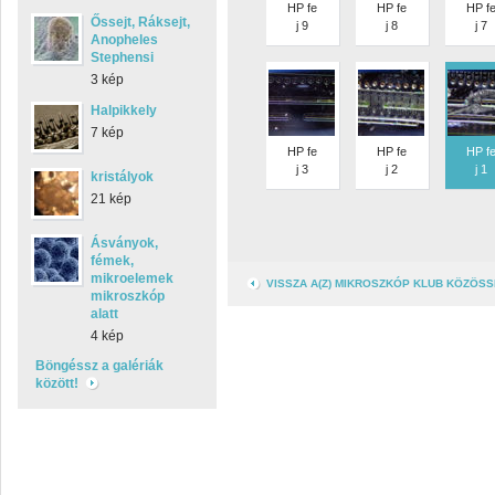
HP fe
HP fe
HP f
Őssejt, Ráksejt,
j 9
j 8
j 7
Anopheles
Stephensi
3 kép
Halpikkely
7 kép
HP fe
HP fe
HP f
j 3
j 2
j 1
kristályok
21 kép
Ásványok,
fémek,
mikroelemek
VISSZA A(Z) MIKROSZKÓP KLUB KÖZÖS
mikroszkóp
alatt
4 kép
Böngéssz a galériák
között!