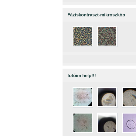
Fáziskontraszt-mikroszkóp
fotóim help!!!