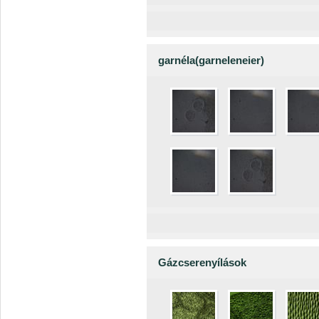
garnéla(garneleneier)
Gázcserenyílások