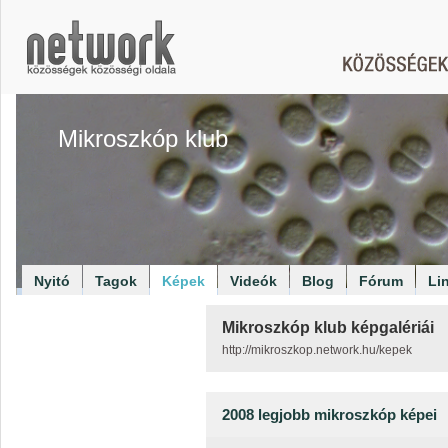
Mikroszkóp klub
Nyitó
Tagok
Képek
Videók
Blog
Fórum
Li
Mikroszkóp klub képgalériái
http://mikroszkop.network.hu/kepek
2008 legjobb mikroszkóp képei