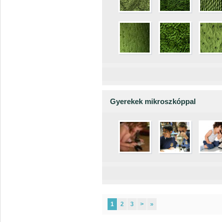
Gyerekek mikroszkóppal
1
2
3
>
»