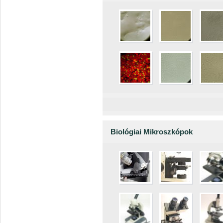
Biológiai Mikroszkópok