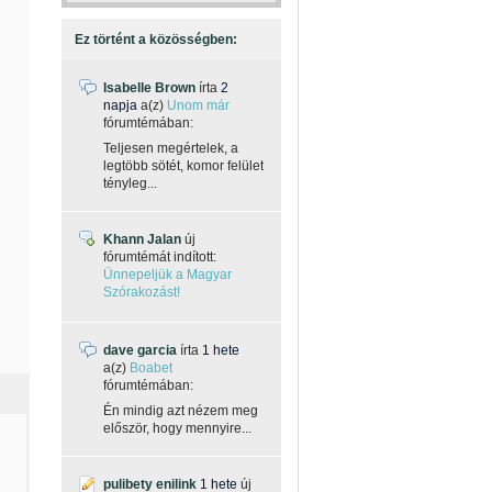
Ez történt a közösségben:
Isabelle Brown
írta
2
napja
a(z)
Unom már
fórumtémában:
Teljesen megértelek, a
legtöbb sötét, komor felület
tényleg...
Khann Jalan
új
fórumtémát indított:
Ünnepeljük a Magyar
Szórakozást!
dave garcia
írta
1 hete
a(z)
Boabet
fórumtémában:
Én mindig azt nézem meg
először, hogy mennyire...
pulibety enilink
1 hete
új