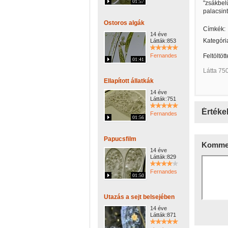
01:57
"zsákbel
palacsint
Ostoros algák
Címkék:
14 éve
Kategóri
Látták:853
Fernandes
Feltöltöt
01:41
Látta 75
Ellapított állatkák
14 éve
Látták:751
Értéke
Fernandes
01:56
Papucsfilm
Kommen
14 éve
Látták:829
Fernandes
01:50
Utazás a sejt belsejében
14 éve
Látták:871