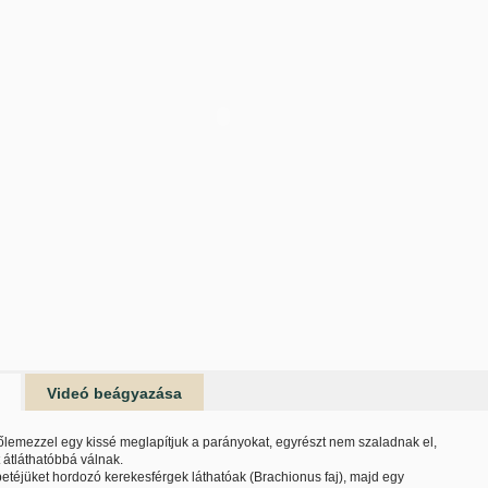
Videó beágyazása
őlemezzel egy kissé meglapítjuk a parányokat, egyrészt nem szaladnak el,
 átláthatóbbá válnak.
petéjüket hordozó kerekesférgek láthatóak (Brachionus faj), majd egy