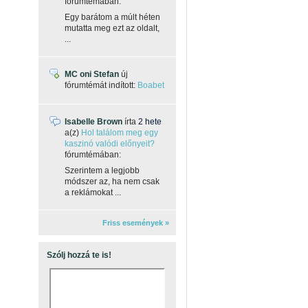
fórumtémában:
Egy barátom a múlt héten
mutatta meg ezt az oldalt,
...
MC oni Stefan
új
fórumtémát indított:
Boabet
Isabelle Brown
írta
2 hete
a(z)
Hol találom meg egy
kaszinó valódi előnyeit?
fórumtémában:
Szerintem a legjobb
módszer az, ha nem csak
a reklámokat ...
Friss események »
Szólj hozzá te is!