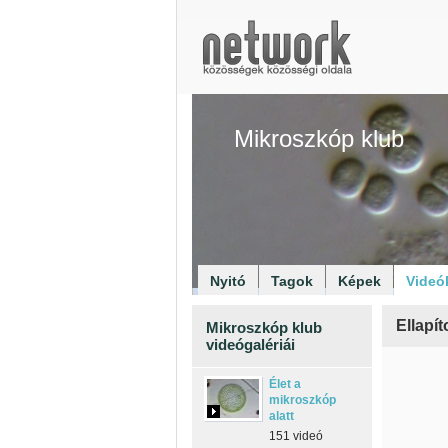
Mikroszkóp klub
Nyitó
Tagok
Képek
Videó
Ellapít
Mikroszkóp klub
videógalériái
Élet a
mikroszkóp
alatt
151 videó