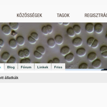
k
Blog
Fórum
Linkek
Friss
ott állatkák