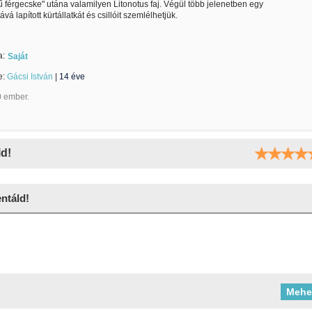
ű férgecske" utána valamilyen Litonotus faj. Végül több jelenetben egy
ává lapított kürtállatkát és csillóit szemlélhetjük.
a:
Saját
te:
Gácsi István
|
14 éve
0 ember.
ld!
táld!