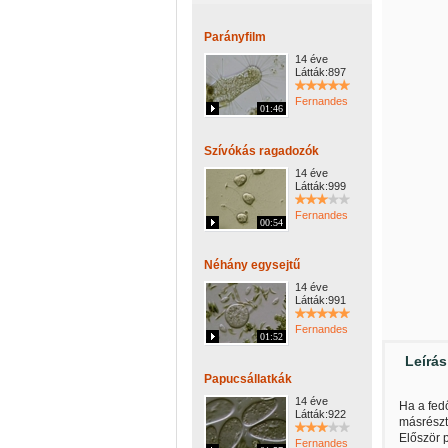
Parányfilm
14 éve
Látták:897
Fernandes
01:46
Szívókás ragadozók
14 éve
Látták:999
Fernandes
00:54
Néhány egysejtű
14 éve
Látták:991
Fernandes
01:52
Leírás
Papucsállatkák
14 éve
Ha a fed
Látták:922
másrészt
Először 
Fernandes