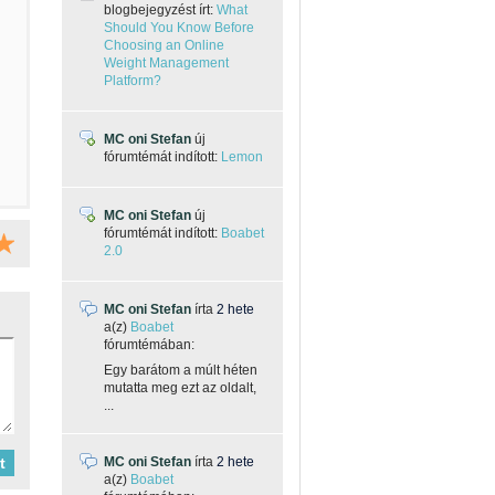
blogbejegyzést írt:
What
Should You Know Before
Choosing an Online
Weight Management
Platform?
MC oni Stefan
új
fórumtémát indított:
Lemon
MC oni Stefan
új
fórumtémát indított:
Boabet
2.0
MC oni Stefan
írta
2 hete
a(z)
Boabet
fórumtémában:
Egy barátom a múlt héten
mutatta meg ezt az oldalt,
...
MC oni Stefan
írta
2 hete
a(z)
Boabet