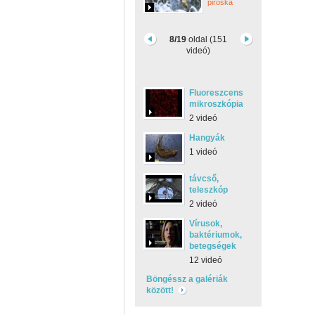
piroska
8/19
oldal (151
videó)
Fluoreszcens
mikroszkópia
2 videó
Hangyák
1 videó
távcső,
teleszkóp
2 videó
Vírusok,
baktériumok,
betegségek
12 videó
Böngéssz a galériák
között!