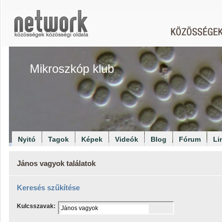
Mikroszkóp klub
Nyitó
Tagok
Képek
Videók
Blog
Fórum
Li
János vagyok találatok
Keresés szűkítése
Kulcsszavak: