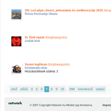
XIV. Leó pápa címere, jelmondata és mellkeresztje 2025
(blog
Róma Közösségi Oldala
XI. Ózdi napok
(blogbejegyzés)
ózdiak klub
Xenon legálisan
(blogbejegyzés)
Közlekedés klub
Hozzászólások száma: 2
első
előző
4
5
6
7
8
9
10
...
996
következő
utolsó
© 2007 Copyright Network.hu Minden jog fenntartva.
Impre