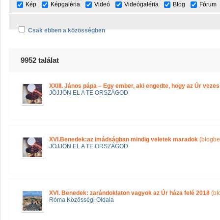
Kép
Képgaléria
Videó
Videógaléria
Blog
Fórum
Csak ebben a közösségben
9952 találat
XXIII. János pápa – Egy ember, aki engedte, hogy az Úr veze
JÖJJÖN EL A TE ORSZÁGOD
XVI.Benedek:az imádságban mindig veletek maradok
(blogbe
JÖJJÖN EL A TE ORSZÁGOD
XVI. Benedek: zarándoklaton vagyok az Úr háza felé 2018
(bl
Róma Közösségi Oldala