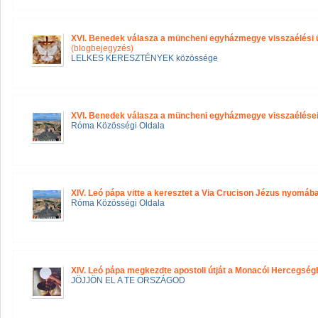
XVI. Benedek válasza a müncheni egyházmegye visszaélési ü
(blogbejegyzés)
LELKES KERESZTÉNYEK közössége
XVI. Benedek válasza a müncheni egyházmegye visszaélése
Róma Közösségi Oldala
XIV. Leó pápa vitte a keresztet a Via Crucison Jézus nyomáb
Róma Közösségi Oldala
XIV. Leó pápa megkezdte apostoli útját a Monacói Hercegség
JÖJJÖN EL A TE ORSZÁGOD