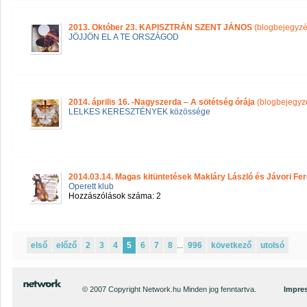
2013. Október 23. KAPISZTRÁN SZENT JÁNOS
(blogbejegyzé
JÖJJÖN EL A TE ORSZÁGOD
2014. április 16. -Nagyszerda – A sötétség órája
(blogbejegyz
LELKES KERESZTÉNYEK közössége
2014.03.14. Magas kitüntetések Makláry László és Jávori Fe
Operett klub
Hozzászólások száma: 2
első
előző
2
3
4
5
6
7
8
...
996
következő
utolsó
© 2007 Copyright Network.hu Minden jog fenntartva.
Impre