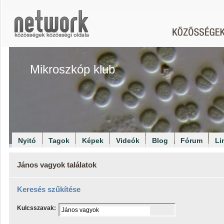
Mikroszkóp klub
Nyitó
Tagok
Képek
Videók
Blog
Fórum
Li
János vagyok találatok
Keresés szűkítése
Kulcsszavak: