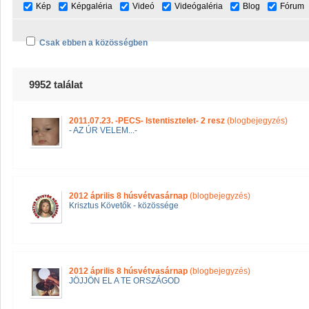
Kép
Képgaléria
Videó
Videógaléria
Blog
Fórum
Csak ebben a közösségben
9952 találat
2011.07.23. -PECS- Istentisztelet- 2 resz
(blogbejegyzés)
- AZ ÚR VELEM...-
2012 április 8 húsvétvasárnap
(blogbejegyzés)
Krisztus Követők - közössége
2012 április 8 húsvétvasárnap
(blogbejegyzés)
JÖJJÖN EL A TE ORSZÁGOD