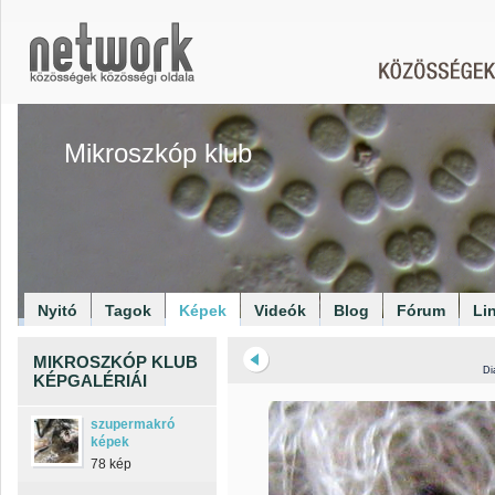
Mikroszkóp klub
Nyitó
Tagok
Képek
Videók
Blog
Fórum
Li
MIKROSZKÓP KLUB
Di
KÉPGALÉRIÁI
szupermakró
képek
78 kép