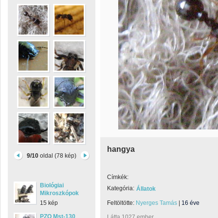
hangya
9/10
oldal (78 kép)
Címkék:
Biológiai
Kategória:
Állatok
Mikroszkópok
15 kép
Feltöltötte:
Nyerges Tamás
|
16 éve
PZO Mst-130
Látta 1027 ember.