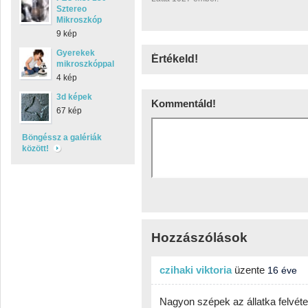
Sztereo
Mikroszkóp
9 kép
Gyerekek
Értékeld!
mikroszkóppal
4 kép
3d képek
Kommentáld!
67 kép
Böngéssz a galériák
között!
Hozzászólások
czihaki viktoria
üzente
16 éve
Nagyon szépek az állatka felvétel