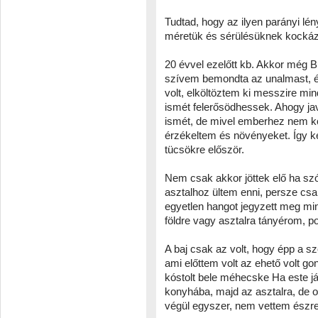
Tudtad, hogy az ilyen parányi lé
méretük és sérülésüknek kockáz
20 évvel ezelőtt kb. Akkor még 
szívem bemondta az unalmast, é
volt, elköltöztem ki messzire mi
ismét felerősödhessek. Ahogy ja
ismét, de mivel emberhez nem köz
érzékeltem és növényeket. Így k
tücsökre először.
Nem csak akkor jöttek elő ha szó
asztalhoz ültem enni, persze csa
egyetlen hangot jegyzett meg mind
földre vagy asztalra tányérom, p
A baj csak az volt, hogy épp a sz
ami előttem volt az ehető volt gon
kóstolt bele méhecske Ha este já
konyhába, majd az asztalra, de ot
végül egyszer, nem vettem észre