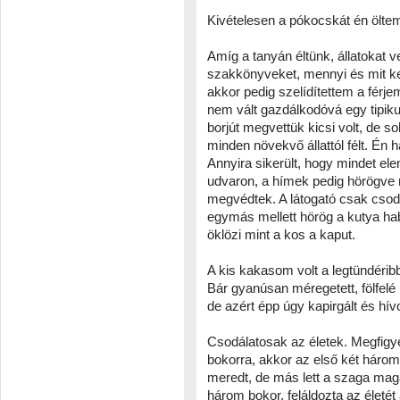
Kivételesen a pókocskát én ölte
Amíg a tanyán éltünk, állatokat v
szakkönyveket, mennyi és mit ke
akkor pedig szelídítettem a fér
nem vált gazdálkodóvá egy tipiku
borjút megvettük kicsi volt, de 
minden növekvő állattól félt. Én h
Annyira sikerült, hogy mindet e
udvaron, a hímek pedig hörögve r
megvédtek. A látogató csak csodá
egymás mellett hörög a kutya ha
öklözi mint a kos a kaput.
A kis kakasom volt a legtündérib
Bár gyanúsan méregetett, fölfelé
de azért épp úgy kapirgált és hívot
Csodálatosak az életek. Megfigy
bokorra, akkor az első két háro
meredt, de más lett a szaga magá
három bokor, feláldozta az életét 