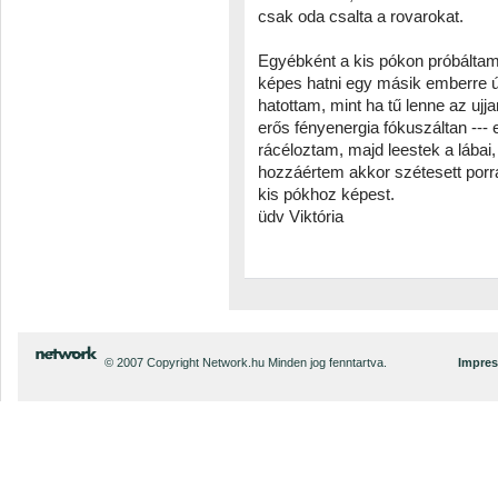
csak oda csalta a rovarokat.
Egyébként a kis pókon próbáltam
képes hatni egy másik emberre 
hatottam, mint ha tű lenne az uj
erős fényenergia fókuszáltan ---
rácéloztam, majd leestek a lába
hozzáértem akkor szétesett porr
kis pókhoz képest.
üdv Viktória
© 2007 Copyright Network.hu Minden jog fenntartva.
Impre