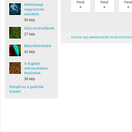
Paraf
Paraf
Paraf
Hétköznapi
a
a
a
vegyszerek -
másként
50 kép
Gázcserenyílások
27 kép
VISSZA A(Z) MIKROSZKÓP KLUB KÖZÖS
Makrófelvételek
42 kép
A legjobb
mikroszkópos
felvételek
36 kép
Böngéssz a galériák
között!