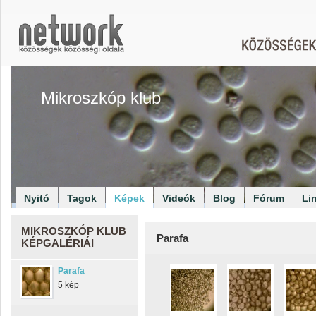
Mikroszkóp klub
Nyitó
Tagok
Képek
Videók
Blog
Fórum
Li
MIKROSZKÓP KLUB
Parafa
KÉPGALÉRIÁI
Parafa
5 kép