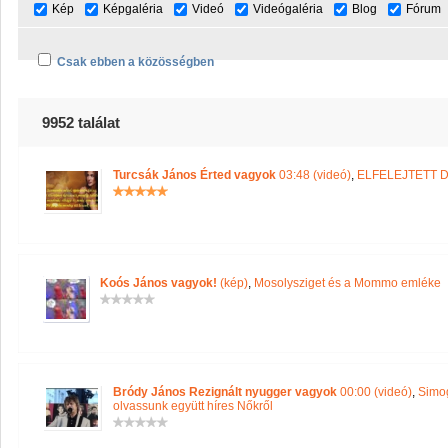
Kép
Képgaléria
Videó
Videógaléria
Blog
Fórum
Csak ebben a közösségben
9952 találat
Turcsák János Érted vagyok
03:48 (videó)
,
ELFELEJTETT
Koós János vagyok!
(kép)
,
Mosolysziget és a Mommo emléke
Bródy János Rezignált nyugger vagyok
00:00 (videó)
,
Simog
olvassunk együtt híres Nőkről