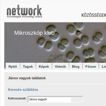
Mikroszkóp klub
Nyitó
Tagok
Képek
Videók
Blog
Fórum
Li
János vagyok találatok
Keresés szűkítése
Kulcsszavak: