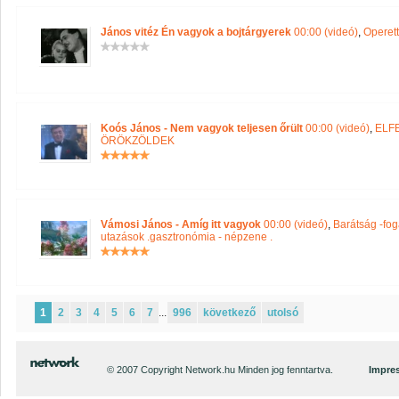
János vitéz Én vagyok a bojtárgyerek
00:00 (videó)
,
Operett
Koós János - Nem vagyok teljesen őrült
00:00 (videó)
,
ELF
ÖRÖKZÖLDEK
Vámosi János - Amíg itt vagyok
00:00 (videó)
,
Barátság -fog
utazások .gasztronómia - népzene .
1
2
3
4
5
6
7
...
996
következő
utolsó
© 2007 Copyright Network.hu Minden jog fenntartva.
Impre