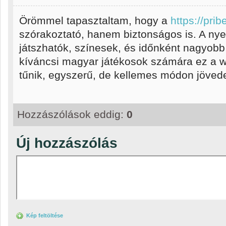
Örömmel tapasztaltam, hogy a
https://pri
szórakoztató, hanem biztonságos is. A n
játszhatók, színesek, és időnként nagyobb
kíváncsi magyar játékosok számára ez a w
tűnik, egyszerű, de kellemes módon jöved
Hozzászólások eddig:
0
Új hozzászólás
Kép feltöltése