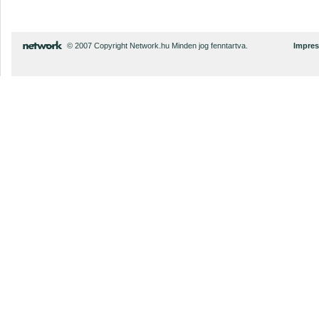
© 2007 Copyright Network.hu Minden jog fenntartva.
Impre