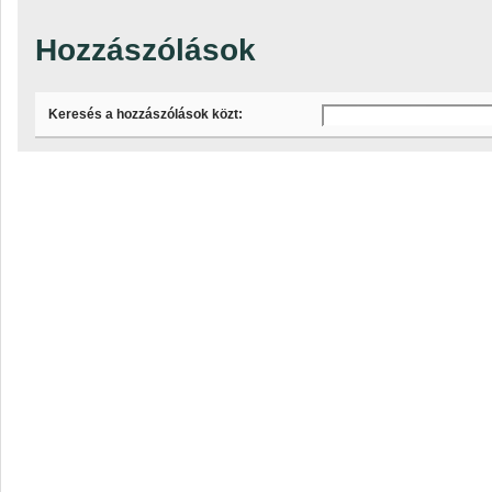
Hozzászólások
Keresés a hozzászólások közt: